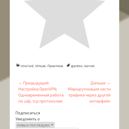
Категории
Теги
Unix'oid
,
Virtual
,
Практика
gentoo
,
kernel
Навигация
← Предыдущий
Дальше →
Предыдущий
Дальше:
по
Настройка OpenVPN.
Маршрутизация части
Одновременная работа
трафика через другой
записям
по udp, tcp протоколам
интерфейс
Подписаться
Уведомить о