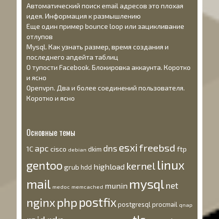
Автоматический поиск email адресов это плохая
идея. Информация к размышлению
Еще один пример bounce loop или зацикливание
отлупов
Mysql. Как узнать размер, время создания и
последнего апдейта таблиц
О тупости Facebook. Блокировка аккаунта. Коротко
и ясно
Openvpn. Два и более соединений пользователя.
Коротко и ясно
Основные темы
esxi
freebsd
apc
dns
1С
cisco
ftp
dkim
debian
linux
gentoo
kernel
highload
grub
hdd
mysql
mail
net
munin
medoc
memcached
postfix
nginx
php
postgresql
procmail
qnap