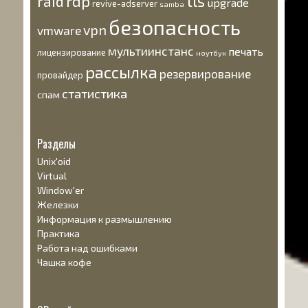
tls
rdp
raid
upgrade
revive-adserver
samba
безопасность
vpn
vmware
мультиинстанс
печать
лицензирование
ноутбук
рассылка
резервирование
провайдер
статистика
спам
Разделы
Unix'oid
Virtual
Window'er
Железки
Информация к размышлению
Практика
Работа над ошибками
Чашка кофе