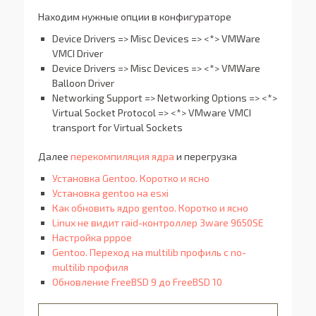
Находим нужные опции в конфигураторе
Device Drivers => Misc Devices => <*> VMWare
VMCI Driver
Device Drivers => Misc Devices => <*> VMWare
Balloon Driver
Networking Support => Networking Options => <*>
Virtual Socket Protocol => <*> VMware VMCI
transport for Virtual Sockets
Далее
перекомпиляция ядра
и перегрузка
Установка Gentoo. Коротко и ясно
Установка gentoo на esxi
Как обновить ядро gentoo. Коротко и ясно
Linux не видит raid-контроллер 3ware 9650SE
Настройка pppoe
Gentoo. Переход на multilib профиль с no-
multilib профиля
Обновление FreeBSD 9 до FreeBSD 10