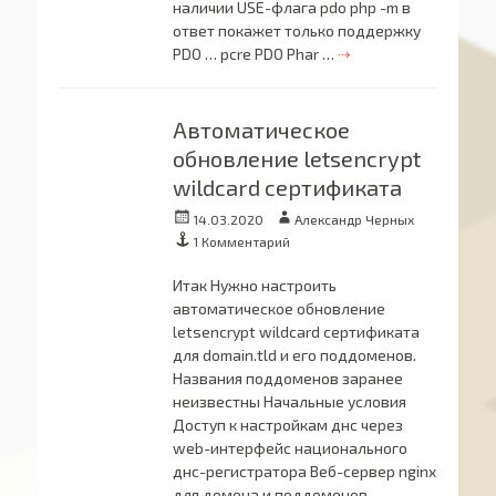
наличии USE-флага pdo php -m в
ответ покажет только поддержку
PDO … pcre PDO Phar …
⇢
Автоматическое
обновление letsencrypt
wildcard сертификата
Опубликовано
Автор
14.03.2020
Александр Черных
1 Комментарий
Итак Нужно настроить
автоматическое обновление
letsencrypt wildcard сертификата
для domain.tld и его поддоменов.
Названия поддоменов заранее
неизвестны Начальные условия
Доступ к настройкам днс через
web-интерфейс национального
днс-регистратора Веб-сервер nginx
для домена и поддоменов