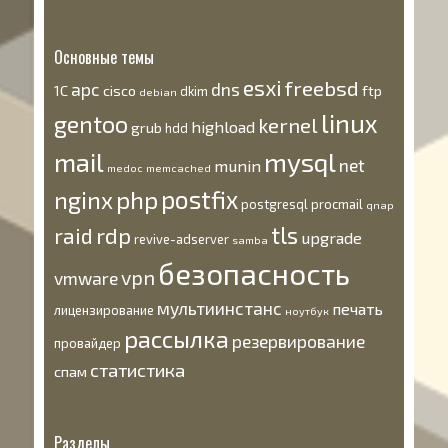
Основные темы
esxi
freebsd
apc
dns
1С
cisco
ftp
dkim
debian
linux
gentoo
kernel
highload
grub
hdd
mysql
mail
net
munin
medoc
memcached
postfix
nginx
php
postgresql
procmail
qnap
tls
rdp
raid
upgrade
revive-adserver
samba
безопасность
vpn
vmware
мультиинстанс
печать
лицензирование
ноутбук
рассылка
резервирование
провайдер
статистика
спам
Разделы