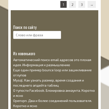
Навигация
1
2
3
→
Поиск по сайту
Поиск:
Из новенького
Автоматический поиск email адресов это плохая
идея. Информация к размышлению
Еще один пример bounce loop или зацикливание
отлупов
Mysql. Как узнать размер, время создания и
последнего апдейта таблиц
О тупости Facebook. Блокировка аккаунта. Коротко
и ясно
Openvpn. Два и более соединений пользователя.
Коротко и ясно