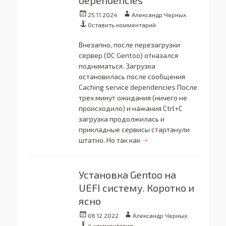
dependencies
Опубликовано
Автор
25.11.2024
Александр Черных
Оставить комментарий
Внезапно, после перезагрузки
сервер (ОС Gentoo) отказался
подниматься. Загрузка
остановилась после сообщения
Caching service dependencies После
трех минут ожидания (ничего не
происходило) и нажания Ctrl+C
загрузка продолжилась и
прикладные сервисы стартанули
штатно. Но так как
⇢
Установка Gentoo на
UEFI систему. Коротко и
ясно
Опубликовано
Автор
06.12.2022
Александр Черных
4 комментария