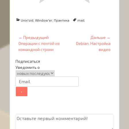
Категории
Теги
Unix'oid
,
Window'er
,
Практика
mail
Навигация
← Предыдущий
Дальше →
Предыдущий
Дальше:
по
Операции с почтой из
Debian. Настройка
командной строки
видео
записям
Подписаться
Уведомить о