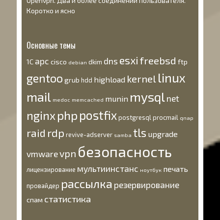
Openvpn. Два и более соединений пользователя.
Коротко и ясно
Основные темы
esxi
freebsd
apc
dns
1С
cisco
ftp
dkim
debian
linux
gentoo
kernel
highload
grub
hdd
mysql
mail
net
munin
medoc
memcached
postfix
nginx
php
postgresql
procmail
qnap
tls
rdp
raid
upgrade
revive-adserver
samba
безопасность
vpn
vmware
мультиинстанс
печать
лицензирование
ноутбук
рассылка
резервирование
провайдер
статистика
спам