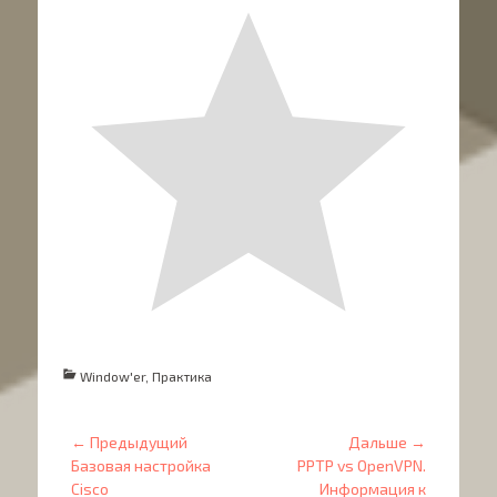
Категории
Window'er
,
Практика
Навигация
← Предыдущий
Дальше →
Предыдущий
Дальше:
по
Базовая настройка
PPTP vs OpenVPN.
Cisco
Информация к