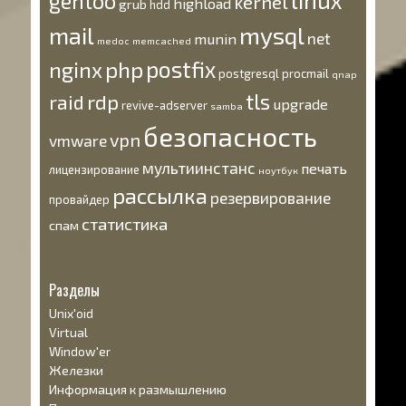
linux
gentoo
kernel
highload
grub
hdd
mysql
mail
net
munin
medoc
memcached
postfix
nginx
php
postgresql
procmail
qnap
tls
rdp
raid
upgrade
revive-adserver
samba
безопасность
vpn
vmware
мультиинстанс
печать
лицензирование
ноутбук
рассылка
резервирование
провайдер
статистика
спам
Разделы
Unix'oid
Virtual
Window'er
Железки
Информация к размышлению