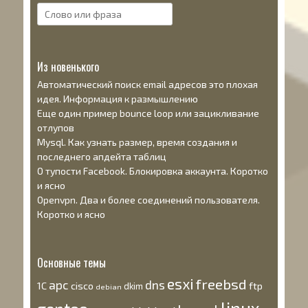
Поиск:
Из новенького
Автоматический поиск email адресов это плохая
идея. Информация к размышлению
Еще один пример bounce loop или зацикливание
отлупов
Mysql. Как узнать размер, время создания и
последнего апдейта таблиц
О тупости Facebook. Блокировка аккаунта. Коротко
и ясно
Openvpn. Два и более соединений пользователя.
Коротко и ясно
Основные темы
esxi
freebsd
apc
dns
1С
cisco
ftp
dkim
debian