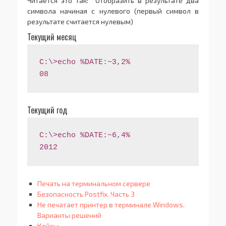
Читается это так: Отобразить в результате два
символа начиная с нулевого (первый символ в
результате считается нулевым)
Текущий месяц
C:\>echo %DATE:~3,2% 
08
Текущий год
C:\>echo %DATE:~6,4% 
2012
Печать на терминальном сервере
Безопасность Postfix. Часть 3
Не печатает принтер в терминале Windows.
Варианты решений
Кейсы