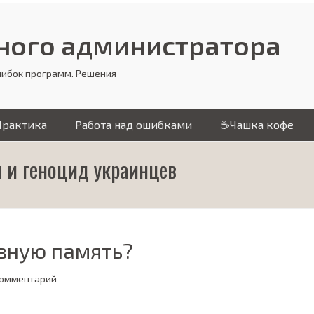
много администратора
шибок программ. Решения
Практика
Работа над ошибками
☕Чашка кофе
 и геноцид украинцев
вную память?
комментарий