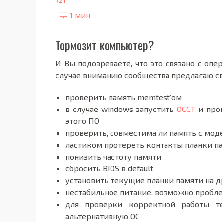
721
Тормозит компьютер?
И Вы подозреваете, что это связано с опе
случае вниманию сообщества предлагаю св
проверить память memtest’ом
в случае windows запустить
OCCT
и про
этого ПО
проверить, совместима ли память с мо
ластиком протереть контакты планки п
понизить частоту памяти
сбросить BIOS в default
установить текущие планки памяти на д
нестабильное питание, возможно пробл
для проверки корректной работы т
альтернативную ОС