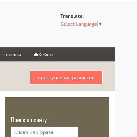
Translate:
Select Language
▼
Cсылки
💼Кейсы
преступления рашистов
Поиск по сайту
Поиск: