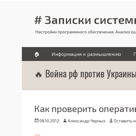
# Записки систе
Настройки программного обеспечения. Анализ о
Основное
Перейти
🏠
Информация к размышлению
к
меню
содержимому
🔥 Война рф против Украины
Как проверить операти
Опубликовано
Автор
08.10.2012
Александр Черных
Оставить 