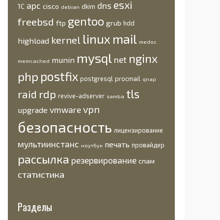
esxi
apc
dns
1С
cisco
dkim
debian
gentoo
freebsd
ftp
grub
hdd
linux
mail
kernel
highload
medoc
mysql
nginx
net
munin
memcached
postfix
php
postgresql
procmail
qnap
tls
rdp
raid
revive-adserver
samba
vpn
vmware
upgrade
безопасность
лицензирование
мультиинстанс
печать
провайдер
ноутбук
рассылка
резервирование
спам
статистика
Разделы