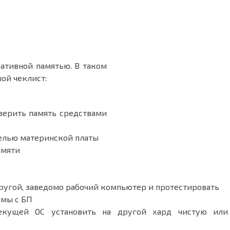
ративной памятью. В таком
ой чеклист:
верить память средствами
делью материнской платы
амяти
ругой, заведомо рабочий компьютер и протестировать
емы с БП
екущей ОС установить на другой хард чистую или