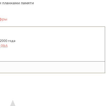
и планками памяти
ифры
2000 года
 Q&A